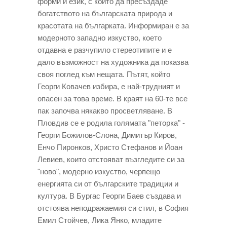
форми и език, с които да пресъздаде
богатството на българската природа и
красотата на българката. Информиран е за
модерното западно изкуство, което
отдавна е разчупило стереотипите и е
дало възможност на художника да показва
своя поглед към нещата. Пътят, който
Георги Ковачев избира, е най-трудният и
опасен за това време. В краят на 60-те все
пак започва някакво просветляване. В
Пловдив се е родила голямата "петорка" -
Георги Божилов-Слона, Димитър Киров,
Енчо Пиронков, Христо Стефанов и Йоан
Левиев, които отстояват възгледите си за
"ново", модерно изкуство, черпещо
енергията си от българските традиции и
култура. В Бургас Георги Баев създава и
отстоява неподражаемия си стил, в София
Емил Стойчев, Лика Янко, младите