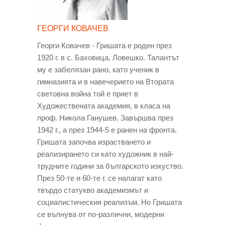
ГЕОРГИ КОВАЧЕВ
Георги Ковачев - Гришата е роден през
1920 г. в с. Баховица, Ловешко. Талантът
му е забелязан рано, като ученик в
гимназията и в навечерието на Втората
световна война той е приет в
Художествената академия, в класа на
проф. Никола Ганушев. Завършва през
1942 г., а през 1944-5 е ранен на фронта.
Гришата започва израстването и
реализирането си като художник в най-
трудните години за българското изкуство.
През 50-те и 60-те г. се налагат като
твърдо статукво академизмът и
социалистическия реализъм. Но Гришата
се вълнува от по-различни, модерни