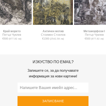
Край морето
Античен мотив
Метаморфози I
Петър Чуклев
Стоимен Стоилов
Петър Чуклев
€500
€1300
€500
(977,92 лв)
(2542,58 лв)
(977,92 лв)
ИЗКУСТВО ПО EMAIL?
Запишете се, за да получавате
информация за нови картини!