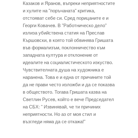
Казаков и Яранов, въпреки неприятностите
и хулите на "поръчаната" критика,
отстояват себе си. Сред порицаните е и
Георги Ковачев. В "Работническо дело"
излиза убийствена статия на Преслав
Кършовски, в която той обвинява Гришата
във формализъм, поклонничество към
западната култура и отклонение от
идеалите на социалистическото изкуство.
Чувствителната душа на художника е
наранена. Това е и една от причините той
да не прави често изложби и да се показва
в обществото. Тогава Гришата казва на
Светлин Русев, който е вече Председател
на СБХ: " Извинявай, че ти причиних
неприятности. Но аз от моя стил и
възгледи няма да се откажа!"