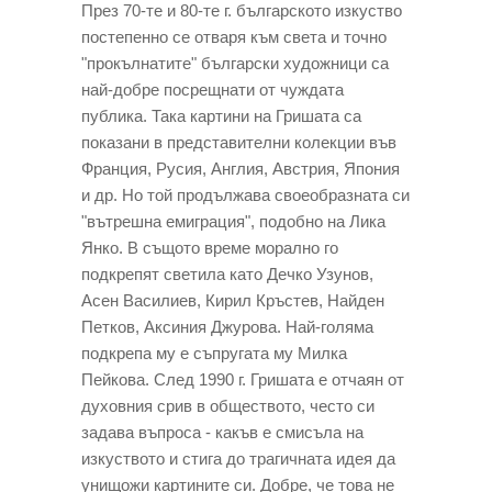
През 70-те и 80-те г. българското изкуство
постепенно се отваря към света и точно
"прокълнатите" български художници са
най-добре посрещнати от чуждата
публика. Така картини на Гришата са
показани в представителни колекции във
Франция, Русия, Англия, Австрия, Япония
и др. Но той продължава своеобразната си
"вътрешна емиграция", подобно на Лика
Янко. В същото време морално го
подкрепят светила като Дечко Узунов,
Асен Василиев, Кирил Кръстев, Найден
Петков, Аксиния Джурова. Най-голяма
подкрепа му е съпругата му Милка
Пейкова. След 1990 г. Гришата е отчаян от
духовния срив в обществото, често си
задава въпроса - какъв е смисъла на
изкуството и стига до трагичната идея да
унищожи картините си. Добре, че това не