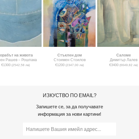
орабът на живота
Стъклен дом
Саломе
сен Рашев – Рошпака
Стоимен Стоилов
Димитър Лалев
€1300
€1200
€3400
(2542,58 лв)
(2347,00 лв)
(6649,82 лв)
ИЗКУСТВО ПО EMAIL?
Запишете се, за да получавате
информация за нови картини!