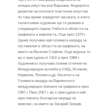
изящни изкуства във Варшава. Модерното
развитие на полските пластични изкуства
по това време определят насоката, в която
талантливия художник ще се развива в
следващите години. Работи в областта на
графиката и живописта. Още през 1979 г.
Цанев получава най-голямата награда за
постижения в областта на графиката, на
името на Веселин Стайков. Още веднъж тя
му е присъдена от СБХ и през 1988 г.
Художникът получава големи отличия на
Международни изложби в САЩ, Испания,
Норвегия, Япония и др. Носител е на
Голямата награда на Варненското
международно биенале на графиката през
1987 г. През 2007 г. му е присъдена и най-
престижната българска награда за
живопис, на името на Захарий Зограф.