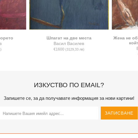
морето
Шпагат на две места
Жена не о
кой
в
Васил Василев
€1600
)
(3129,33 лв)
ИЗКУСТВО ПО EMAIL?
Запишете се, за да получавате информация за нови картини!