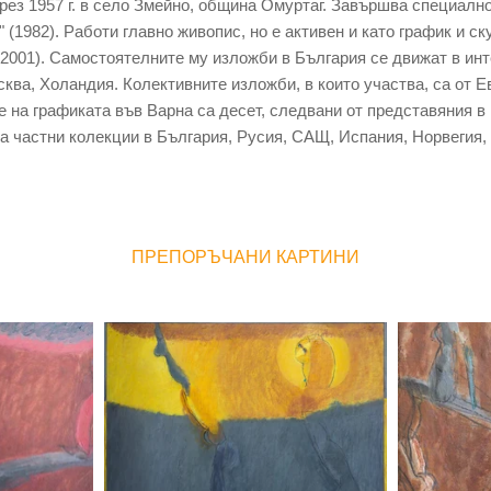
рез 1957 г. в село Змейно, община Омуртаг. Завършва специалн
" (1982). Работи главно живопис, но е активен и като график и 
001). Самостоятелните му изложби в България се движат в интер
ква, Холандия. Колективните изложби, в които участва, са от Е
на графиката във Варна са десет, следвани от представяния в
а частни колекции в България, Русия, САЩ, Испания, Норвегия
ПРЕПОРЪЧАНИ КАРТИНИ