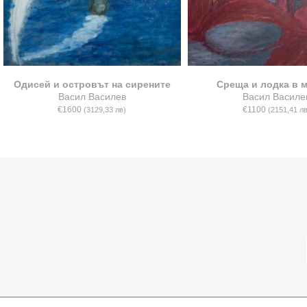
Одисей и островът на сирените
Среща и лодка в 
Васил Василев
Васил Василе
€1600
€1100
(3129,33 лв)
(2151,41 лв