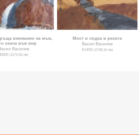
бръща внимание на мъж,
Мост и лодка в реката
то скача във вир
Васил Василев
Васил Василев
€1400
(2738,16 лв)
€600
(1173,50 лв)