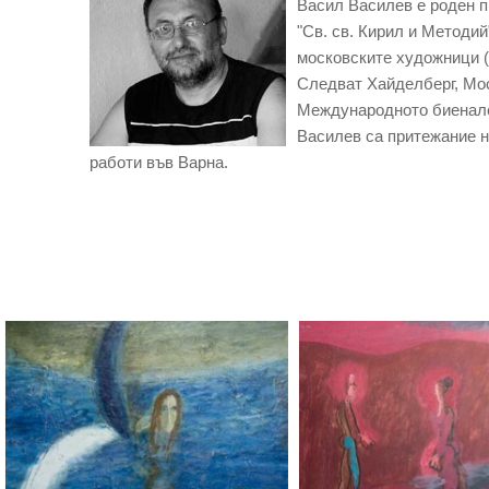
Васил Василев е роден п
"Св. св. Кирил и Методий
московските художници (2
Следват Хайделберг, Мос
Международното биенале 
Василев са притежание н
работи във Варна.