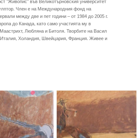
ост "Живопис" във Великотърновския университет
скулптор. Член е на Международния фонд на
вали между две и пет години – от 1984 до 2005 г.
вропа до Канада, като само участията му в
 Маастрихт, Любляна и Битоля. Творбите на Васил
, Италия, Холандия, Швейцария, Франция. Живее и