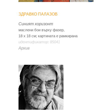
ЗДРАВКО ПАЛАЗОВ
Синият хоризонт
маслени бои върху фазер,
18 х 18 см; картината е рамкирана
идентификатор: 85041
Архив