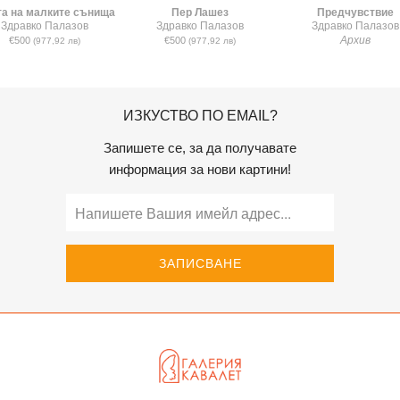
а на малките сънища
Пер Лашез
Предчувствие
Здравко Палазов
Здравко Палазов
Здравко Палазов
Архив
€500
€500
(977,92 лв)
(977,92 лв)
ИЗКУСТВО ПО EMAIL?
Запишете се, за да получавате
информация за нови картини!