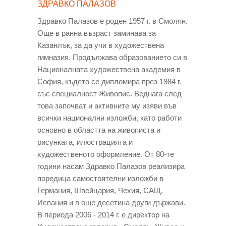
ЗДРАВКО ПАЛАЗОВ
Здравко Палазов е роден 1957 г. в Смолян.
Още в ранна възраст заминава за
Казанлък, за да учи в художествена
гимназия. Продължава образованието си в
Националната художествена академия в
София, където се дипломира през 1984 г.
със специалност Живопис. Веднага след
това започват и активните му изяви във
всички национални изложби, като работи
основно в областта на живописта и
рисунката, илюстрацията и
художественото оформление. От 80-те
години насам Здравко Палазов реализира
поредица самостоятелни изложби в
Германия, Швейцария, Чехия, САЩ,
Испания и в още десетина други държави.
В периода 2006 - 2014 г. е директор на