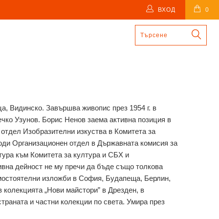
ВХОД
0
ца, Видинско. Завършва живопис през 1954 г. в
чко Узунов. Борис Ненов заема активна позиция в
 отдел Изобразителни изкуства в Комитета за
оводи Организационен отдел в Държавната комисия за
тура към Комитета за култура и СБХ и
ивна дейност не му пречи да бъде също толкова
мостоятелни изложби в София, Будапеща, Берлин,
в колекцията „Нови майстори” в Дрезден, в
траната и частни колекции по света. Умира през