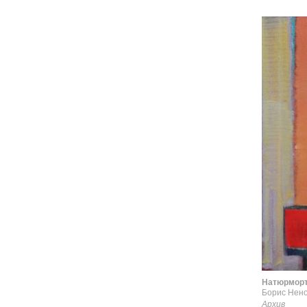
Натюрмор
Борис Нен
Архив