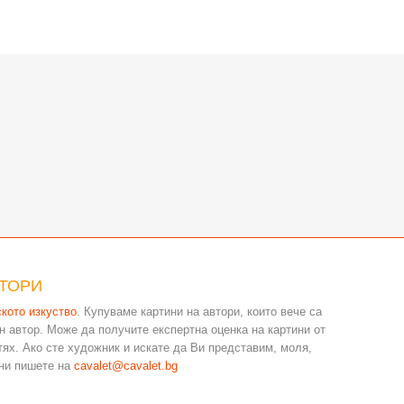
ВТОРИ
ското изкуство
. Купуваме картини на автори, които вече са
н автор. Може да получите експертна оценка на картини от
ях. Ако сте художник и искате да Ви представим, моля,
 ни пишете на
cavalet@cavalet.bg