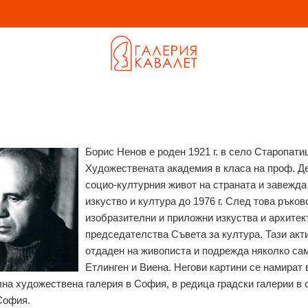
Борис Ненов е роден 1921 г. в село Старопати
Художествената академия в класа на проф. Де
социо-културния живот на страната и завежда
изкуство и култура до 1976 г. След това рък
изобразителни и приложни изкуства и архитек
председателства Съвета за култура. Тази акт
отдаден на живописта и подрежда няколко са
Етлинген и Виена. Негови картини се намират 
на художествена галерия в София, в редица градски галерии в с
 София.