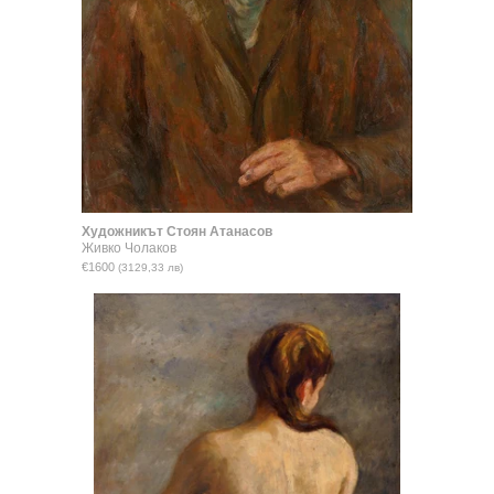
Художникът Стоян Атанасов
Живко Чолаков
€1600
(3129,33 лв)