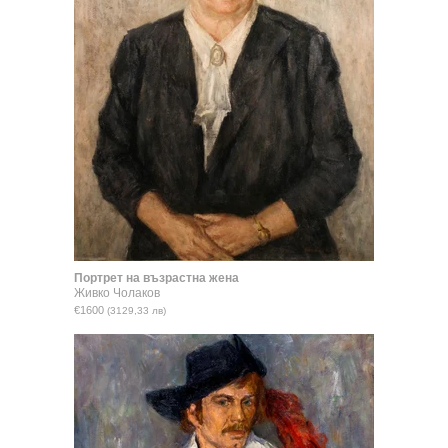
Портрет на възрастна жена
Живко Чолаков
€1600
(3129,33 лв)