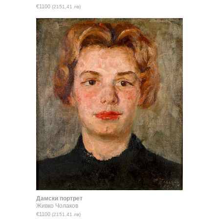
€1100
(2151,41 лв)
Дамски портрет
Живко Чолаков
€1100
(2151,41 лв)