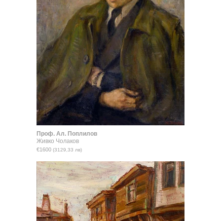
Проф. Ал. Поплилов
Живко Чолаков
€1600
(3129,33 лв)