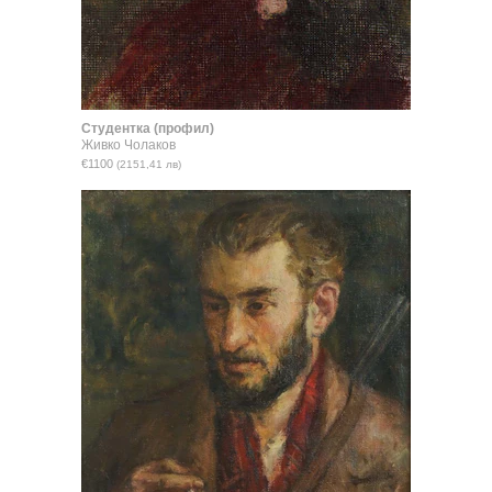
Студентка (профил)
Живко Чолаков
€1100
(2151,41 лв)