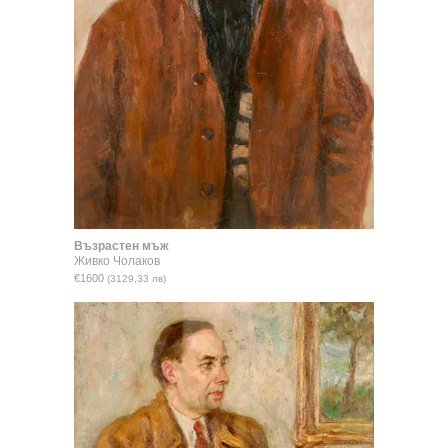
Възрастен мъж
Живко Чолаков
€1600
(3129,33 лв)