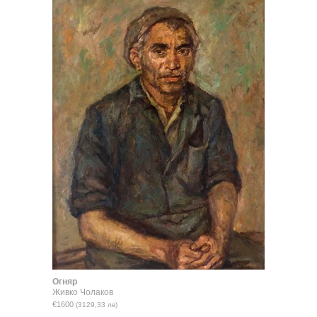
Огняр
Живко Чолаков
€1600
(3129,33 лв)