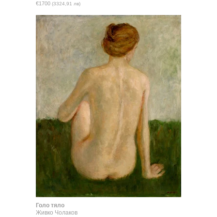
€1700
(3324,91 лв)
Голо тяло
Живко Чолаков