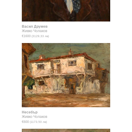
Васил Друмев
Живко Чолаков
€1600
(3129,33 лв)
Несебър
Живко Чолаков
€600
(1173,50 лв)