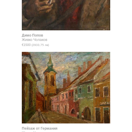
Димо Попов
Живко Чолаков
€1500
(2933,75 лв)
Пейзаж от Германия