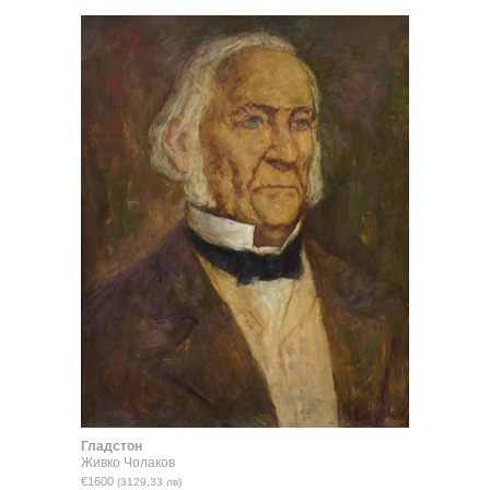
Гладстон
Живко Чолаков
€1600
(3129,33 лв)