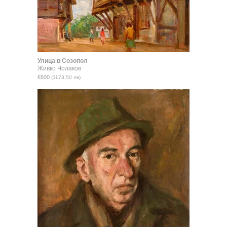
Улица в Созопол
Живко Чолаков
€600
(1173,50 лв)