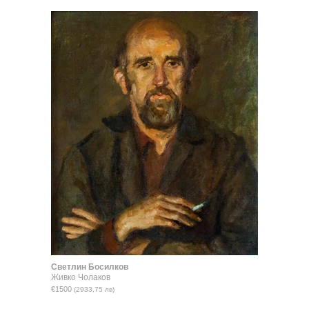
Светлин Босилков
Живко Чолаков
€1500
(2933,75 лв)