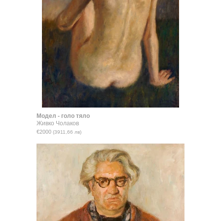
Модел - голо тяло
Живко Чолаков
€2000
(3911,66 лв)