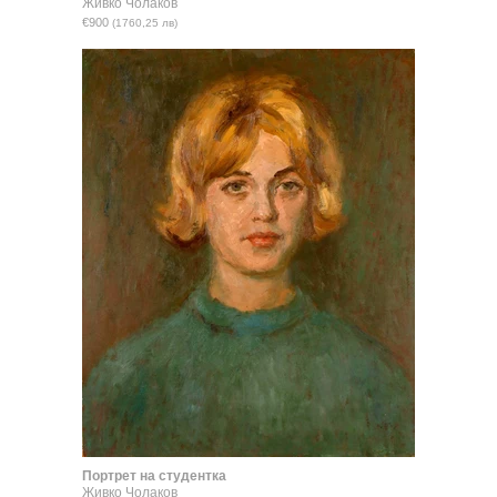
Живко Чолаков
€900
(1760,25 лв)
Портрет на студентка
Живко Чолаков