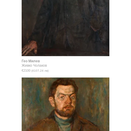
Гео Милев
Живко Чолаков
€2100
(4107,24 лв)