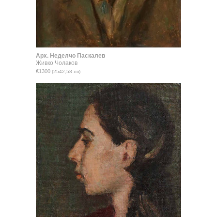
Aрх. Неделчо Паскалев
Живко Чолаков
€1300
(2542,58 лв)