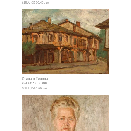
€1800
(3520,49 лв)
Улица в Трявна
Живко Чолаков
€800
(1564,66 лв)