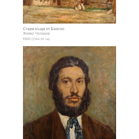
Стари къщи от Банско
Живко Чолаков
€800
(1564,66 лв)