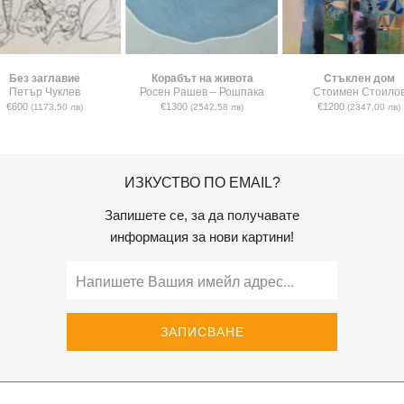
Без заглавие
Корабът на живота
Стъклен дом
Петър Чуклев
Росен Рашев – Рошпака
Стоимен Стоило
€600
€1300
€1200
(1173,50 лв)
(2542,58 лв)
(2347,00 лв)
ИЗКУСТВО ПО EMAIL?
Запишете се, за да получавате
информация за нови картини!