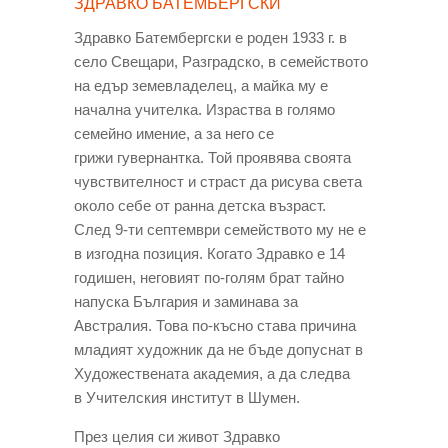
ЗДРАВКО БАТЕМБЕРГСКИ
Здравко Батембергски е роден 1933 г. в
село Свещари, Разградско, в семейството
на едър земевладелец, а майка му е
начална учителка. Израства в голямо
семейно имение, а за него се
грижи гувернантка. Той проявява своята
чувствителност и страст да рисува света
около себе от ранна детска възраст.
След 9-ти септември семейството му не е
в изгодна позиция. Когато Здравко е 14
годишен, неговият по-голям брат тайно
напуска България и заминава за
Австралия. Това по-късно става причина
младият художник да не бъде допуснат в
Художествената академия, а да следва
в Учителския институт в Шумен.
През целия си живот З
дравко