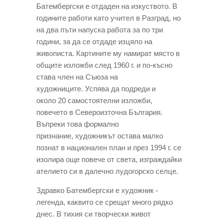
Батембергски е отдаден на изкуството. В
годините работи като учител в Разград, но
на два пъти напуска работа за по три
години, за да се отдаде изцяло на
живописта. Картините му намират място в
общите изложби след 1960 г. и по-късно
става член на Съюза на
художниците. Успява да подреди и
около 20 самостоятелни изложби,
повечето в Североизточна България.
Въпреки това формално
признание, художникът остава малко
познат в национален план и през 1994 г. се
изолира още повече от света, изграждайки
ателието си в далечно лудогорско селце.
Здравко Батембергски е художник -
легенда, каквито се срещат много рядко
днес. В тихия си творчески живот