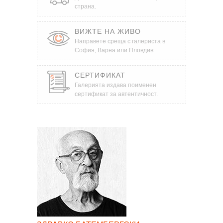
страна.
ВИЖТЕ НА ЖИВО
Направете среща с галериста в
София, Варна или Пловдив.
СЕРТИФИКАТ
Галерията издава поименен
сертификат за автентичност.