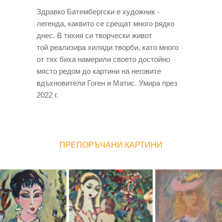
Здравко Батембергски е художник -
легенда, каквито се срещат много рядко
днес. В тихия си творчески живот
той реализира хиляди творби, като много
от тях биха намерили своето достойно
място редом до картини на неговите
вдъхновители Гоген и Матис. Умира през
2022 г.
ПРЕПОРЪЧАНИ КАРТИНИ