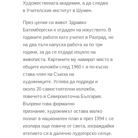
Художествената академия, а да следва
в Учителския институт в Шумен.
През целия си живот З
дравко
Батембергски е отдаден на изкуството. В
годините работи като учител в Разград, но
на два пъти напуска работа за по три
години, за да се отдаде изцяло на
живописта. Картините му намират място в
общите изложби след 1960 г. и по-късно
става член на Съюза на
художниците. Успява да подреди и
около 20 самостоятелни изложби,
повечето в Североизточна България.
Въпреки това формално
признание, художникът остава малко
познат в национален план и през 1994 г. се
изолира още повече от света, изграждайки
ателието си в далечно лудогорско селце.