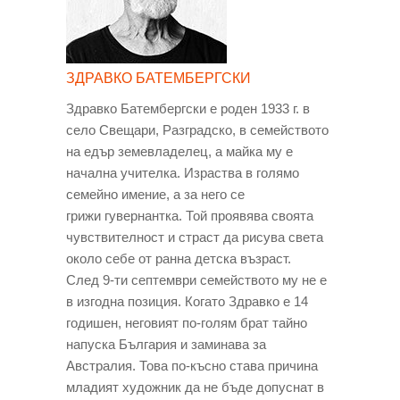
ЗДРАВКО БАТЕМБЕРГСКИ
Здравко Батембергски е роден 1933 г. в
село Свещари, Разградско, в семейството
на едър земевладелец, а майка му е
начална учителка. Израства в голямо
семейно имение, а за него се
грижи гувернантка. Той проявява своята
чувствителност и страст да рисува света
около себе от ранна детска възраст.
След 9-ти септември семейството му не е
в изгодна позиция. Когато Здравко е 14
годишен, неговият по-голям брат тайно
напуска България и заминава за
Австралия. Това по-късно става причина
младият художник да не бъде допуснат в