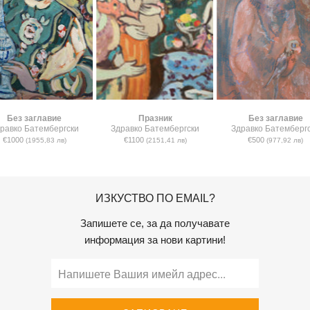
Без заглавие
Празник
Без заглавие
равко Батембергски
Здравко Батембергски
Здравко Батемберг
€1000
€1100
€500
(1955,83 лв)
(2151,41 лв)
(977,92 лв)
ИЗКУСТВО ПО EMAIL?
Запишете се, за да получавате
информация за нови картини!