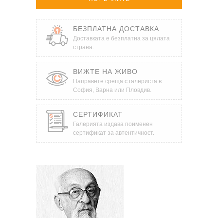
БЕЗПЛАТНА ДОСТАВКА
Доставката е безплатна за цялата
страна.
ВИЖТЕ НА ЖИВО
Направете среща с галериста в
София, Варна или Пловдив.
СЕРТИФИКАТ
Галерията издава поименен
сертификат за автентичност.