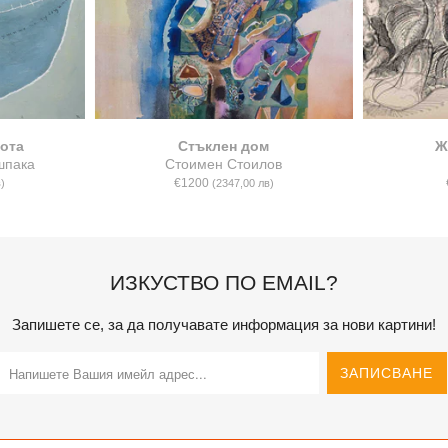
ота
Стъклен дом
Ж
шпака
Стоимен Стоилов
€1200
)
(2347,00 лв)
ИЗКУСТВО ПО EMAIL?
Запишете се, за да получавате информация за нови картини!