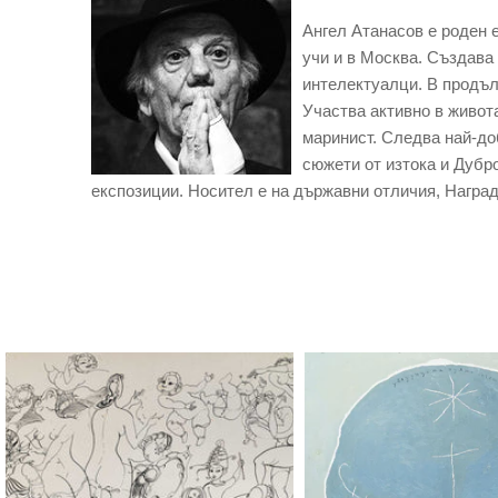
Ангел Атанасов е роден е
учи и в Москва. Създава
интелектуалци. В продълж
Участва активно в живот
маринист. Следва най-доб
сюжети от изтока и Дубр
експозиции. Носител е на държавни отличия, Награда