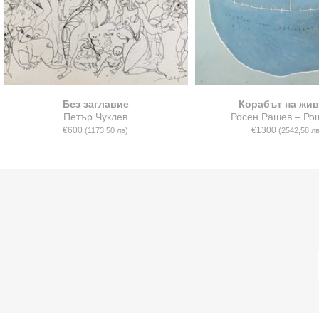
Без заглавие
Корабът на жив
Петър Чуклев
Росен Рашев – Ро
€600
€1300
(1173,50 лв)
(2542,58 лв