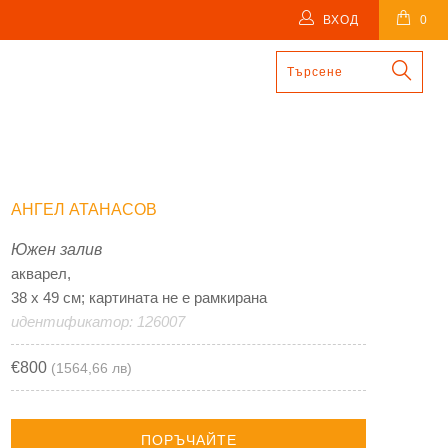
ВХОД
0
АНГЕЛ АТАНАСОВ
Южен залив
акварел,
38 х 49 см; картината не е рамкирана
идентификатор: 126007
€800
(1564,66 лв)
ПОРЪЧАЙТЕ