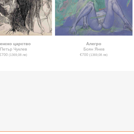
енско царство
Алегро
Петър Чуклев
Боян Янев
€700
€700
(1369,08 лв)
(1369,08 лв)