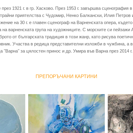
 през 1921 г. в гр. Хасково. През 1953 г. завършва сценография
 трайни приятелства с Чудомир, Ненко Балкански, Илия Петров 
ение на 30 г. е главен сценограф на Варненската опера, където
а на варненската група на художниците. С морските си пейзажи
рото от българската традиция в този жанр, като рисува поетичн
овник. Участва в редица представителни изложби в чужбина, а 
 "Варна" за цялостен принос и др. Умира във Варна през 2014 г.
ПРЕПОРЪЧАНИ КАРТИНИ