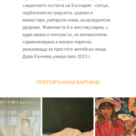
сакралните кътчета на България - селца,
подбалкански градчета, църкви и
манастири, рибарски хижи, възрожденски
дворове. Живописта й е жестикуларна, с
едри мазки и контрасти, но великолепно
хармонизирана и винаги лирично
разказваща за простите житейски неща.
Дора Кънчева умира през 2013 г.
ПРЕПОРЪЧАНИ КАРТИНИ