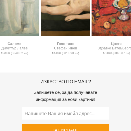
Саломе
Голо тяло
Цветя
Димитър Лалев
Стефан Янев
Здравко Батемберг
€3400
€4100
€3100
(6649,82 лв)
(8018,90 лв)
(6063,07 лв)
ИЗКУСТВО ПО EMAIL?
Запишете се, за да получавате
информация за нови картини!