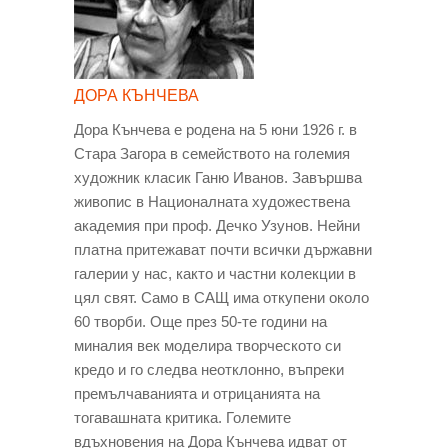
ДОРА КЪНЧЕВА
Дора Кънчева е родена на 5 юни 1926 г. в
Стара Загора в семейството на големия
художник класик Ганю Иванов. Завършва
живопис в Националната художествена
академия при проф. Дечко Узунов. Нейни
платна притежават почти всички държавни
галерии у нас, както и частни колекции в
цял свят. Само в САЩ има откупени около
60 творби. Още през 50-те години на
миналия век моделира творческото си
кредо и го следва неотклонно, въпреки
премълчаванията и отрицанията на
тогавашната критика. Големите
вдъхновения на Дора Кънчева идват от