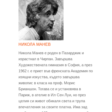
НИКОЛА МАНЕВ
Никола Манев e роден в Пазарджик и
израстнал в Чирпан. Завършва
Художествената гимназия в София, а през
1962 г. е приет във френската Академия по
изящни изкуства, където завършва
живопис в класа на проф. Морис
Брианшон. Тогава се и установява в
Париж, в ателие в Ил Сен Луи, но през
целия си живот обикаля света и трупа
впечатления за своите платна. Има зад