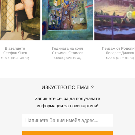
В ателието
Годината на коня
Пейзаж от Родопи
Стефан Янев
Стоимен Стоилов
Долорес Дилова
€1800
€1800
€2200
(3520,49 лв)
(3520,49 лв)
(4302,83 лв)
ИЗКУСТВО ПО EMAIL?
Запишете се, за да получавате
информация за нови картини!