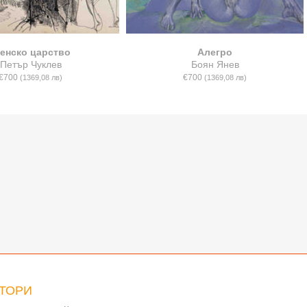
енско царство
Алегро
Петър Чуклев
Боян Янев
€700
€700
(1369,08 лв)
(1369,08 лв)
ВТОРИ