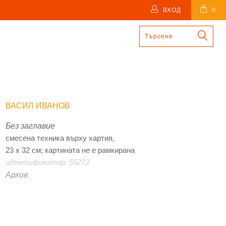
ВХОД
0
ВАСИЛ ИВАНОВ
Без заглавие
смесена техника върху хартия,
23 х 32 см; картината не е рамкирана
идентификатор: 55272
Архив