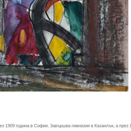
ез 1909 година в София. Завършва гимназия в Казанлък, а през