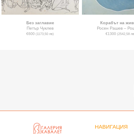
Без заглавие
Корабът на жив
Петър Чуклев
Росен Рашев – Ро
€600
€1300
(1173,50 лв)
(2542,58 лв
НАВИГАЦИЯ