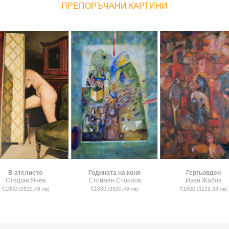
ПРЕПОРЪЧАНИ КАРТИНИ
В ателието
Годината на коня
Гергьовден
Стефан Янев
Стоимен Стоилов
Иван Жабов
€1800
€1800
€1600
(3520,49 лв)
(3520,49 лв)
(3129,33 лв)