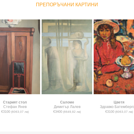
ПРЕПОРЪЧАНИ КАРТИНИ
Старият стол
Саломе
Цветя
Стефан Янев
Димитър Лалев
Здравко Батемберг
€3100
€3400
€3100
(6063,07 лв)
(6649,82 лв)
(6063,07 лв)