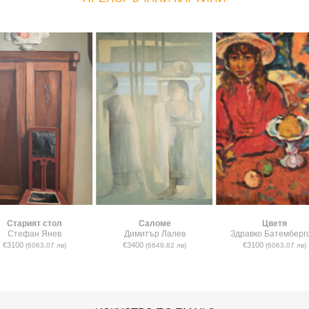
Старият стол
Саломе
Цветя
Стефан Янев
Димитър Лалев
Здравко Батемберг
€3100
€3400
€3100
(6063,07 лв)
(6649,82 лв)
(6063,07 лв)