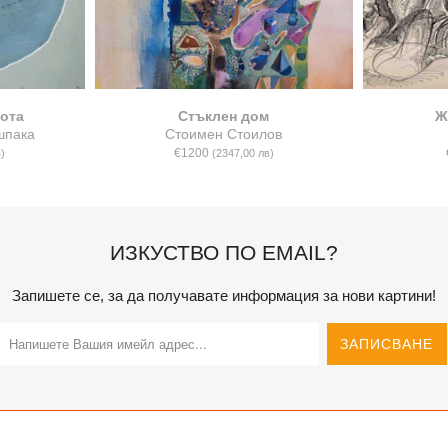
ота
Стъклен дом
Ж
шпака
Стоимен Стоилов
€1200
)
(2347,00 лв)
ИЗКУСТВО ПО EMAIL?
Запишете се, за да получавате информация за нови картини!