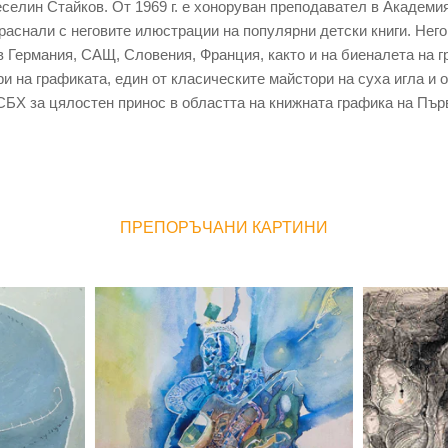
селин Стайков. От 1969 г. е хоноруван преподавател в Академия
раснали с неговите илюстрации на популярни детски книги. Него
в Германия, САЩ, Словения, Франция, както и на биеналета на г
и на графиката, един от класическите майстори на суха игла и 
СБХ за цялостен принос в областта на книжната графика на Пъ
ПРЕПОРЪЧАНИ КАРТИНИ