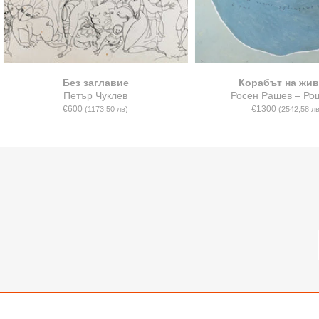
Без заглавие
Корабът на жив
Петър Чуклев
Росен Рашев – Ро
€600
€1300
(1173,50 лв)
(2542,58 лв