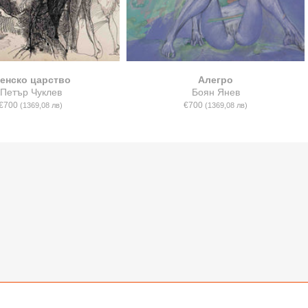
енско царство
Алегро
Петър Чуклев
Боян Янев
€700
€700
(1369,08 лв)
(1369,08 лв)