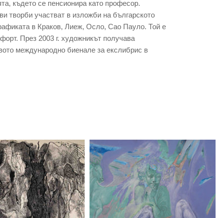
та, където сe пенсионира като професор.
ви творби участват в изложби на българското
рафиката в Краков, Лиеж, Осло, Сао Пауло. Той е
офорт. През 2003 г. художникът получава
рвото международно биенале за екслибрис в