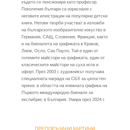
където сe пенсионира като професор.
Поколения българи са израснали с
неговите илюстрации на популярни детски
книги. Негови творби участват в изложби
на българското изобразително изкуство в
Германия, САЩ, Словения, Франция, както
и на биеналета на графиката в Краков,
Лиеж, Осло, Сао Пауло. Той е един от
големите майстори на графиката, един от
класическите майстори на суха игла и
офорт. През 2003 г. художникът получава
специалната награда на СБХ за цялостен
принос в областта на книжната графика на
Първото международно биенале за
екслибрис в България. Умира през 2024 г.
ПРЕПОРЪЧАНИ КАРТИНИ