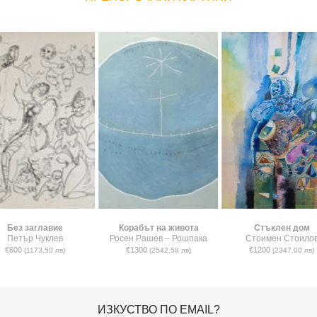
Без заглавие
Корабът на живота
Стъклен дом
Петър Чуклев
Росен Рашев – Рошпака
Стоимен Стоило
€600
€1300
€1200
(1173,50 лв)
(2542,58 лв)
(2347,00 лв)
ИЗКУСТВО ПО EMAIL?