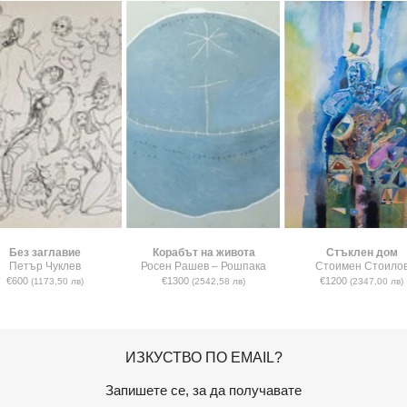
Без заглавие
Корабът на живота
Стъклен дом
Петър Чуклев
Росен Рашев – Рошпака
Стоимен Стоило
€600
€1300
€1200
(1173,50 лв)
(2542,58 лв)
(2347,00 лв)
ИЗКУСТВО ПО EMAIL?
Запишете се, за да получавате