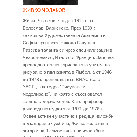
ЖИВКО ЧОЛАКОВ
Живко Чолаков е роден 1914 г. в с.
Белослав, Варненско. През 1939 г.
завършва Художествената Академия в
София при проф. Никола Ганушев.
Развива таланта си чрез специализации в
Чехословакия, Италия и Франция. Започва
преподавателска кариера като учител по
рисуване в гимназията в Ямбол, а от 1946
до 1978 г. преподава във ВИАС (сега
УАСГ), в катедра "Рисуване и
моделиране", на която е съосновател
заедно с Борис Колев. Като професор
ръководи катедрата от 1971 до 1978 г.
Освен активен участник в редица изложби
в България и чужбина, Живко Чолаков е
автор и на 3 самостоятелни изложби в