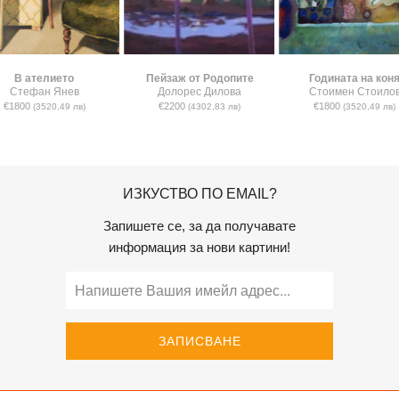
В ателието
Пейзаж от Родопите
Годината на кон
Стефан Янев
Долорес Дилова
Стоимен Стоило
€1800
€2200
€1800
(3520,49 лв)
(4302,83 лв)
(3520,49 лв)
ИЗКУСТВО ПО EMAIL?
Запишете се, за да получавате
информация за нови картини!