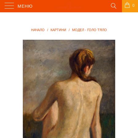
0
МЕНЮ
НАЧАЛО
/
КАРТИНИ
/
МОДЕЛ - ГОЛО ТЯЛО