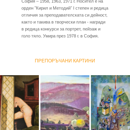
София – 1958, 1963, 1971 г. Носител е на
орден "Кирил и Методий" І степен и редица
отличия за преподавателската си дейност,
както и такива в творчески план - награди
в редица конкурси за портрет, пейзаж и
голо тяло. Умира през 1978 г. в София.
ПРЕПОРЪЧАНИ КАРТИНИ