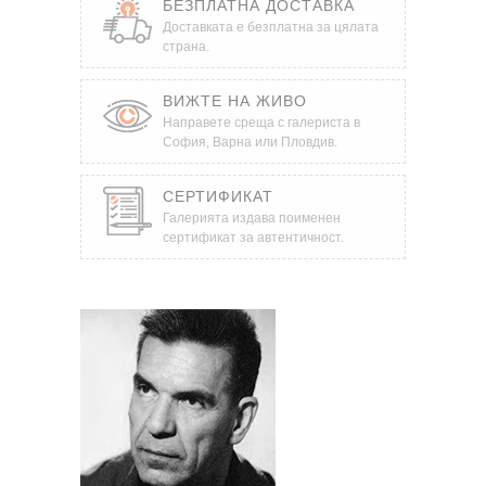
БЕЗПЛАТНА ДОСТАВКА
Доставката е безплатна за цялата
страна.
ВИЖТЕ НА ЖИВО
Направете среща с галериста в
София, Варна или Пловдив.
СЕРТИФИКАТ
Галерията издава поименен
сертификат за автентичност.