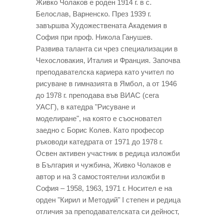
Живко Чолаков е роден 1914 г. в с.
Белослав, Варненско. През 1939 г.
завършва Художествената Академия в
София при проф. Никола Ганушев.
Развива таланта си чрез специализации в
Чехословакия, Италия и Франция. Започва
преподавателска кариера като учител по
рисуване в гимназията в Ямбол, а от 1946
до 1978 г. преподава във ВИАС (сега
УАСГ), в катедра "Рисуване и
моделиране", на която е съосновател
заедно с Борис Колев. Като професор
ръководи катедрата от 1971 до 1978 г.
Освен активен участник в редица изложби
в България и чужбина, Живко Чолаков е
автор и на 3 самостоятелни изложби в
София – 1958, 1963, 1971 г. Носител е на
орден "Кирил и Методий" І степен и редица
отличия за преподавателската си дейност,