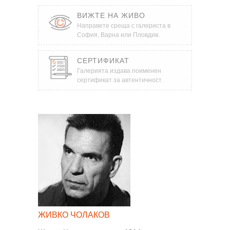
ВИЖТЕ НА ЖИВО
Направете среща с галериста в
София, Варна или Пловдив.
СЕРТИФИКАТ
Галерията издава поименен
сертификат за автентичност.
ЖИВКО ЧОЛАКОВ